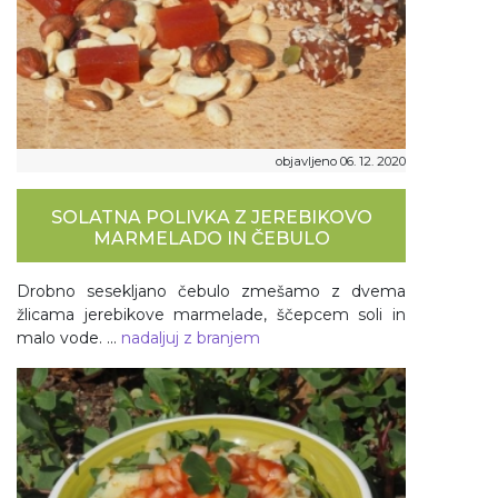
objavljeno 06. 12. 2020
SOLATNA POLIVKA Z JEREBIKOVO
MARMELADO IN ČEBULO
Drobno sesekljano čebulo zmešamo z dvema
žlicama jerebikove marmelade, ščepcem soli in
malo vode. ...
nadaljuj z branjem