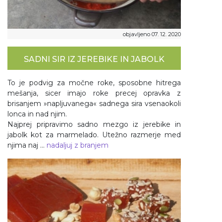
objavljeno 07. 12. 2020
SADNI SIR IZ JEREBIKE IN JABOLK
To je podvig za močne roke, sposobne hitrega
mešanja, sicer imajo roke precej opravka z
brisanjem »napljuvanega« sadnega sira vsenaokoli
lonca in nad njim.
Najprej pripravimo sadno mezgo iz jerebike in
jabolk kot za marmelado. Utežno razmerje med
njima naj ...
nadaljuj z branjem