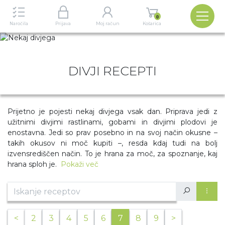
Izbira
0
Naročila
Prijava
Moj račun
Košarica
DIVJI RECEPTI
Prijetno je pojesti nekaj divjega vsak dan. Priprava jedi z
užitnimi divjimi rastlinami, gobami in divjimi plodovi je
enostavna. Jedi so prav posebno in na svoj način okusne –
takih okusov ni moč kupiti –, resda kdaj tudi na bolj
izvensrediščen način. To je hrana za moč, za spoznanje, kaj
hrana sploh je.
Pokaži več
prejšnja
<
2
3
4
5
6
7
8
9
>