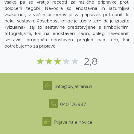
vsake pa se vrstijo recepti za različne pripravke proti
določeni tegobi. Navodila so enostavna in razumljiva
vsakomur, v večini primerov je za pripravek potrebnih le
nekaj sestavin. Posebnost knjige je tudi v tem, da je izrazito
»vizualna«, saj so sestavine predstavljene s simboličnimi
fotografijami, kar na enostaven način, poleg navedenih
sestavin, omogoča enostaven pregled nad tem, kar
potrebujemo za pripravo.
Ocena drugih obisko
★★★★★
★★★★★
2,8
info@divjahrana.si
040 126 987
Prijava na e novice