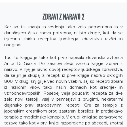
ZDRAVI Z NARAVO 2
Ker so ta znanja in vedenja tako zelo pomembna in v
današnjem času znova potrebna, ni bilo druge, kot da se
izjemna zbirka receptov ljudskega zdravilstva razširi in
nadgradi.
Tudi to knjigo je tako kot prvo napisala slovenska avtorica
Anita Di Grazia. Po zasnovi sledi vzorcu knjige Zdravi z
naravo. V njej je ravno dovolj receptov ljudskega zdravilstva,
da se jih je skupaj z recepti iz prve knjige nabralo okroglih
800. V drugi knjigi je več novih vsebin, saj so recepti zbrani
iz različnih virov, tako naših domačih kot srednje- in
vzhodnoevropskih. Posebej velja poudariti recepta za dve
zelo novi terapiji, vsaj v primerjavi z drugimi, nekaterimi
dejansko prav starodavnimi recepti. Gre za terapijo z
japonskim dresnikom proti zastarani boreliozi in protirakavo
terapijo z medicinsko konopljo. V drugi knjigi so zdravstvene
težave tako kot v prvi knjigi razporejene po abecedi, znotraj