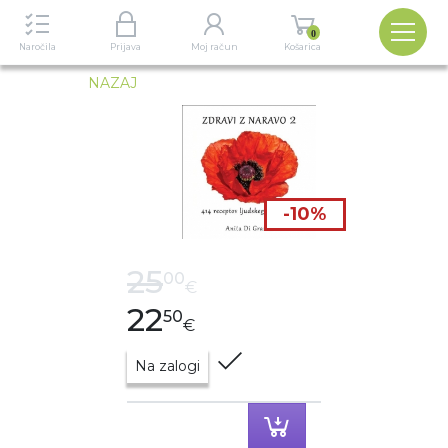
Izbira
0
Naročila
Prijava
Moj račun
Košarica
NAZAJ
-10%
CENA
25
00
€
22
50
€
Na zalogi