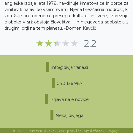
angleške izdaje leta 1978, navdihuje kmetovalce in borce za
vrnitev k naravi po vsem svetu. Njena brezčasna modrost, ki
združuje in obenem presega kulture in vere, zarezuje
globoko v srž obstoja človeštva – in njegovega soobstoja z
drugimi bitji na tem planetu. -Domen Kavčič
Ocena drugih obisk
★★★★★
★★★★★
2,2
info@divjahrana.si
040 126 987
Prijava na e novice
Nekaj divjega
© 2026
Porezen d.o.o.
Vse pravice pridržane.
Pogoji