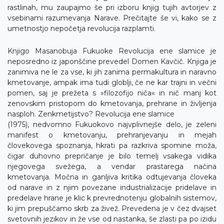
rastlinah, mu zaupajmo še pri izboru knjig tujih avtorjev z
vsebinami razumevanja Narave. Prečitajte še vi, kako se z
umetnostjo nepočetja revolucija razplamti.
Knjigo Masanobuja Fukuoke Revolucija ene slamice je
neposredno iz japonščine prevedel Domen Kavčič. Knjiga je
zanimiva ne le za vse, ki jih zanima permakultura in naravno
kmetovanje, ampak ima tudi globlji, če ne kar trajni in večni
pomen, saj je prežeta s »filozofijo niča« in nič manj kot
zenovskim pristopom do kmetovanja, prehrane in življenja
nasploh. Zenkmetijstvo? Revolucija ene slamice
(1975), nedvomno Fukuokovo najvplivnejše delo, je zeleni
manifest o kmetovanju, prehranjevanju in mejah
človekovega spoznanja, hkrati pa razkriva spomine moža,
čigar duhovno prepričanje je bilo temelj vsakega vidika
njegovega svežega, a vendar prastarega načina
kmetovanja. Močna in ganljiva kritika odtujevanja človeka
od narave in z njim povezane industrializacije pridelave in
predelave hrane je klic k prevrednotenju globalnih sistemov,
ki jim prepuščamo skrb za živež. Prevedena je v čez dvajset
svetovnih jezikov in že vse od nastanka, še zlasti pa po izidu