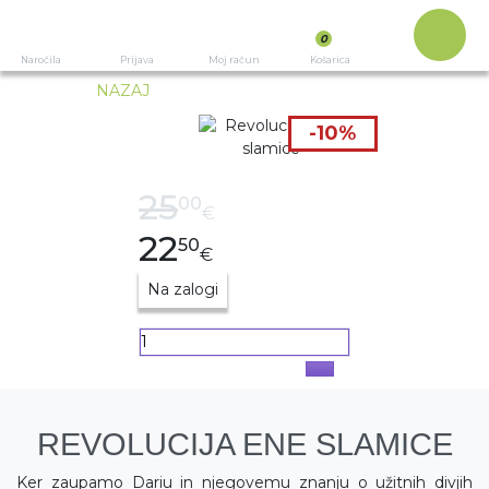
0
Izbira
Naročila
Prijava
Moj račun
Košarica
NAZAJ
-10%
Prejšnja stra
Nas
CENA
25
00
€
22
50
€
Na zalogi
REVOLUCIJA ENE SLAMICE
Ker zaupamo Dariu in njegovemu znanju o užitnih divjih