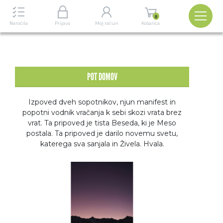
Izbira
0
Naročila
Prijava
Moj račun
Košarica
Seznam
POT DOMOV
Izpoved dveh sopotnikov, njun manifest in
popotni vodnik vračanja k sebi skozi vrata brez
vrat. Ta pripoved je tista Beseda, ki je Meso
postala. Ta pripoved je darilo novemu svetu,
katerega sva sanjala in Živela. Hvala.