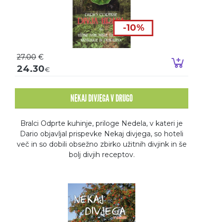
-10%
27.00
€
Dodaj v k
24.30
€
NEKAJ DIVJEGA V DRUGO
Bralci Odprte kuhinje, priloge Nedela, v kateri je
Dario objavljal prispevke Nekaj divjega, so hoteli
več in so dobili obsežno zbirko užitnih divjink in še
bolj divjih receptov.