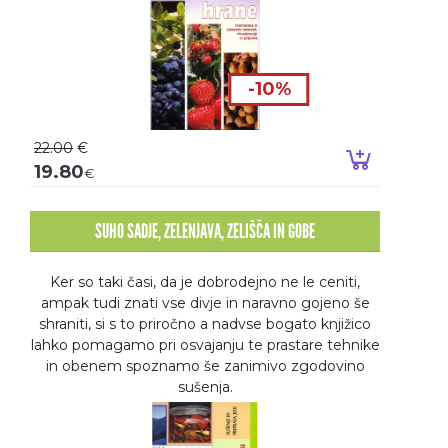
-10%
22.00
€
Dodaj v k
19.80
€
SUHO SADJE, ZELENJAVA, ZELIŠČA IN GOBE
Ker so taki časi, da je dobrodejno ne le ceniti,
ampak tudi znati vse divje in naravno gojeno še
shraniti, si s to priročno a nadvse bogato knjižico
lahko pomagamo pri osvajanju te prastare tehnike
in obenem spoznamo še zanimivo zgodovino
sušenja.