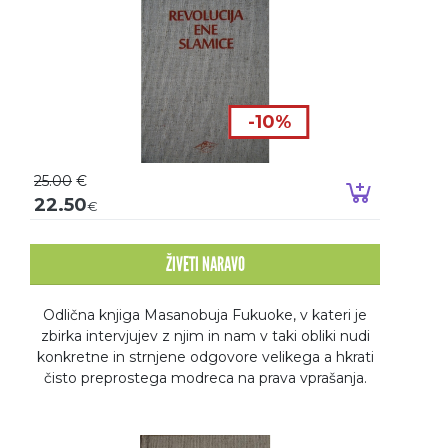
-10%
25.00
€
Dodaj v k
22.50
€
ŽIVETI NARAVO
Odlična knjiga Masanobuja Fukuoke, v kateri je
zbirka intervjujev z njim in nam v taki obliki nudi
konkretne in strnjene odgovore velikega a hkrati
čisto preprostega modreca na prava vprašanja.