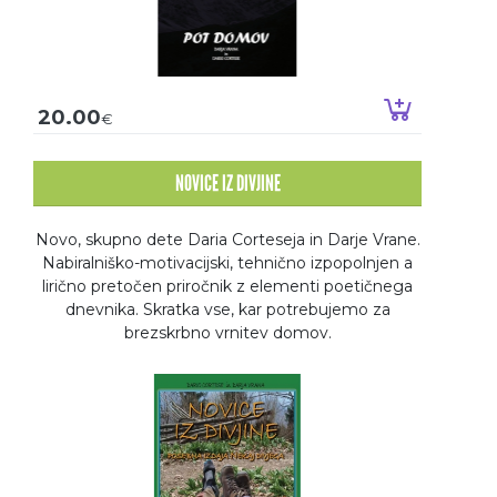
Dodaj v k
20.00
€
NOVICE IZ DIVJINE
Novo, skupno dete Daria Corteseja in Darje Vrane.
Nabiralniško-motivacijski, tehnično izpopolnjen a
lirično pretočen priročnik z elementi poetičnega
dnevnika. Skratka vse, kar potrebujemo za
brezskrbno vrnitev domov.