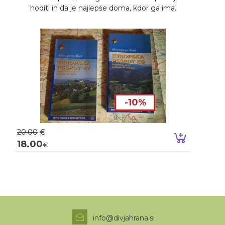
hoditi in da je najlepše doma, kdor ga ima.
-10%
20.00
€
Dodaj v k
18.00
€
info@divjahrana.si