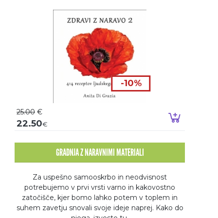
-10%
25.00
€
Dodaj v k
22.50
€
GRADNJA Z NARAVNIMI MATERIALI
Za uspešno samooskrbo in neodvisnost
potrebujemo v prvi vrsti varno in kakovostno
zatočišče, kjer bomo lahko potem v toplem in
suhem zavetju snovali svoje ideje naprej. Kako do
njega, izveste tu.