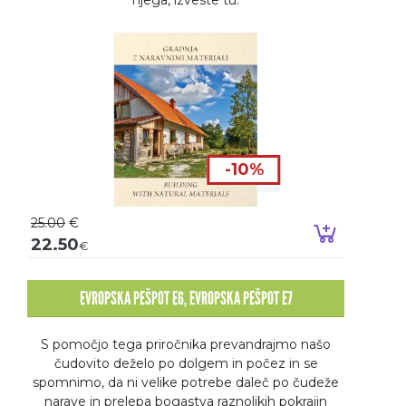
-10%
25.00
€
Dodaj v k
22.50
€
EVROPSKA PEŠPOT E6, EVROPSKA PEŠPOT E7
S pomočjo tega priročnika prevandrajmo našo
čudovito deželo po dolgem in počez in se
spomnimo, da ni velike potrebe daleč po čudeže
narave in prelepa bogastva raznolikih pokrajin