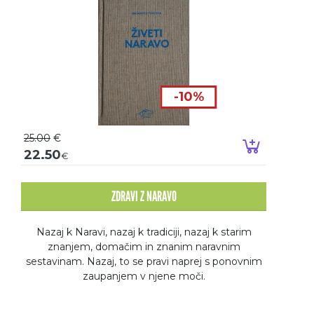
-10%
25.00
€
Dodaj v k
22.50
€
ZDRAVI Z NARAVO
Nazaj k Naravi, nazaj k tradiciji, nazaj k starim
znanjem, domačim in znanim naravnim
sestavinam. Nazaj, to se pravi naprej s ponovnim
zaupanjem v njene moči.