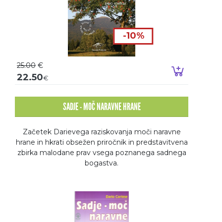
-10%
25.00
€
Dodaj v k
22.50
€
SADJE - MOČ NARAVNE HRANE
Začetek Darievega raziskovanja moči naravne
hrane in hkrati obsežen priročnik in predstavitvena
zbirka malodane prav vsega poznanega sadnega
bogastva.