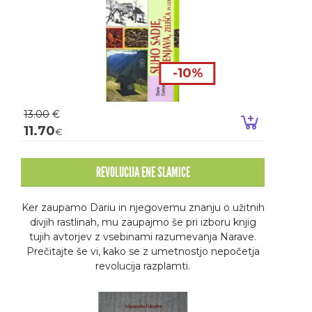
-10%
13.00
€
Dodaj v k
11.70
€
REVOLUCIJA ENE SLAMICE
Ker zaupamo Dariu in njegovemu znanju o užitnih
divjih rastlinah, mu zaupajmo še pri izboru knjig
tujih avtorjev z vsebinami razumevanja Narave.
Prečitajte še vi, kako se z umetnostjo nepočetja
revolucija razplamti.