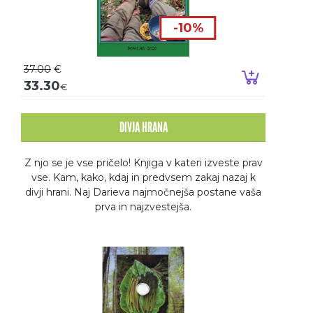
-10%
37.00
€
Dodaj v k
33.30
€
DIVJA HRANA
Z njo se je vse pričelo! Knjiga v kateri izveste prav
vse. Kam, kako, kdaj in predvsem zakaj nazaj k
divji hrani. Naj Darieva najmočnejša postane vaša
prva in najzvestejša.