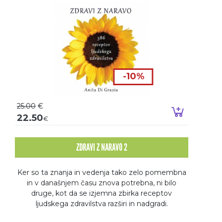
-10%
25.00
€
Dodaj v k
22.50
€
ZDRAVI Z NARAVO 2
Ker so ta znanja in vedenja tako zelo pomembna
in v današnjem času znova potrebna, ni bilo
druge, kot da se izjemna zbirka receptov
ljudskega zdravilstva razširi in nadgradi.