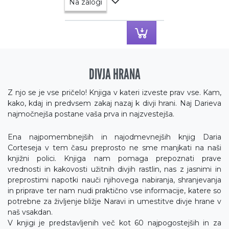
Na zalogi
DIVJA HRANA
Z njo se je vse pričelo! Knjiga v kateri izveste prav vse. Kam,
kako, kdaj in predvsem zakaj nazaj k divji hrani. Naj Darieva
najmočnejša postane vaša prva in najzvestejša.
Ena najpomembnejših in najodmevnejših knjig Daria
Corteseja v tem času preprosto ne sme manjkati na naši
knjižni polici. Knjiga nam pomaga prepoznati prave
vrednosti in kakovosti užitnih divjih rastlin, nas z jasnimi in
preprostimi napotki nauči njihovega nabiranja, shranjevanja
in priprave ter nam nudi praktično vse informacije, katere so
potrebne za življenje bližje Naravi in umestitve divje hrane v
naš vsakdan.
V knjigi je predstavljenih več kot 60 najpogostejših in za