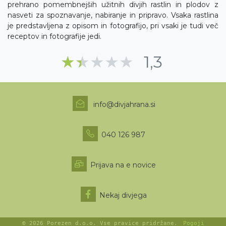
prehrano pomembnejših užitnih divjih rastlin in plodov z
nasveti za spoznavanje, nabiranje in pripravo. Vsaka rastlina
je predstavljena z opisom in fotografijo, pri vsaki je tudi več
receptov in fotografije jedi.
Ocena drugih obisko
★★★★★
★★★★★
1,3
info@divjahrana.si
040 126 987
Prijava na e novice
Nekaj divjega
© 2026
Porezen d.o.o.
Vse pravice pridržane.
Pogoji