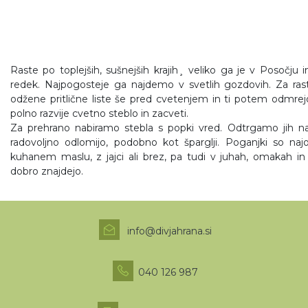
Raste po toplejših, sušnejših krajih¸ veliko ga je v Posočju in
redek. Najpogosteje ga najdemo v svetlih gozdovih. Za rastl
odžene pritlične liste še pred cvetenjem in ti potem odmrejo
polno razvije cvetno steblo in zacveti.
Za prehrano nabiramo stebla s popki vred. Odtrgamo jih n
radovoljno odlomijo, podobno kot šparglji. Poganjki so najo
kuhanem maslu, z jajci ali brez, pa tudi v juhah, omakah i
dobro znajdejo.
info@divjahrana.si
040 126 987