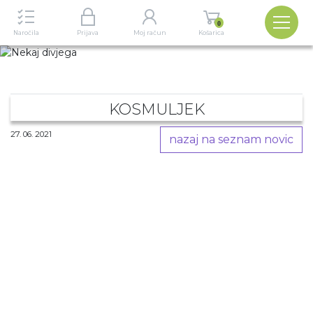
Izbira
0
Naročila
Prijava
Moj račun
Košarica
KOSMULJEK
27. 06. 2021
nazaj na seznam novic