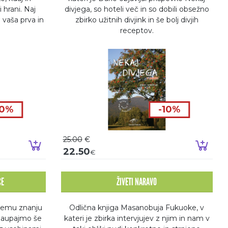
 hrani. Naj
divjega, so hoteli več in so dobili obsežno
vaša prva in
zbirko užitnih divjink in še bolj divjih
receptov.
10%
-10%
25.00
€
Dodaj v košarico
Doda
22.50
€
CE
ŽIVETI NARAVO
vemu znanju
Odlična knjiga Masanobuja Fukuoke, v
u zaupajmo še
kateri je zbirka intervjujev z njim in nam v