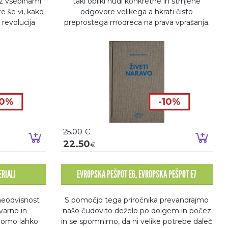
v z vsebinami
taki obliki nudi konkretne in strnjene
e še vi, kako
odgovore velikega a hkrati čisto
revolucija
preprostega modreca na prava vprašanja.
10%
-10%
25.00
€
Dodaj v košarico
Doda
22.50
€
RIALI
EVROPSKA PEŠPOT E6, EVROPSKA PEŠPOT E7
neodvisnost
S pomočjo tega priročnika prevandrajmo
varno in
našo čudovito deželo po dolgem in počez
 bomo lahko
in se spomnimo, da ni velike potrebe daleč