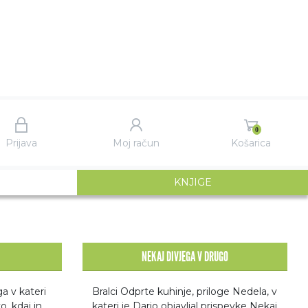
0
Prijava
Moj račun
Košarica
(IZBRANI)
KNJIGE
NEKAJ DIVJEGA V DRUGO
ga v kateri
Bralci Odprte kuhinje, priloge Nedela, v
o, kdaj in
kateri je Dario objavljal prispevke Nekaj