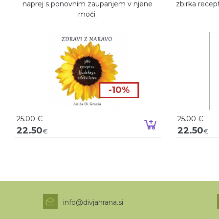
naprej s ponovnim zaupanjem v njene
zbirka recept
moči.
-10%
25.00
€
25.00
€
Dodaj v košaric
22.50
22.50
€
€
info@divjahrana.si