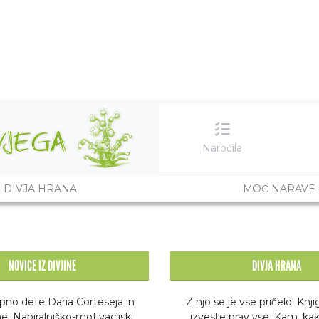
Naročila
DIVJA HRANA
MOČ NARAVE
NOVICE IZ DIVJINE
DIVJA HRANA
pno dete Daria Corteseja in
Z njo se je vse pričelo! Knji
e. Nabiralniško-motivacijski,
izveste prav vse. Kam, kak