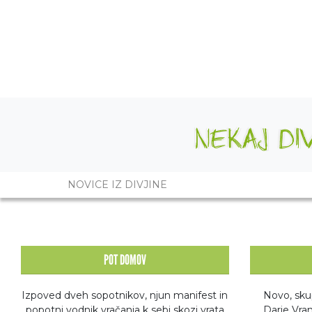
NOVICE IZ DIVJINE
Seznam
POT DOMOV
Izpoved dveh sopotnikov, njun manifest in
Novo, sku
popotni vodnik vračanja k sebi skozi vrata
Darje Vran