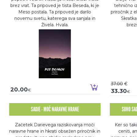
brez vrat. Ta pripoved je tista Beseda, ki je
tehnično i
Meso postala. Ta pripoved je darilo
priročnik z 
novemu svetu, katerega sva sanjala in
Skratka
Živela. Hvala.
brez
37.00
€
Dodaj v košaric
20.00
€
33.30
€
SADJE - MOČ NARAVNE HRANE
SUHO SAD
Začetek Darievega raziskovanja moči
Ker so tak
naravne hrane in hkrati obsežen priročnik in
ceniti, a