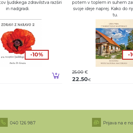
ov ljudskega zdravilstva razširi
potem v toplem in suhem zav
in nadgradi.
svoje ideje naprej. Kako do n
tu.
-10%
-
25.00
€
o
Dodaj v košarico
22.50
€
040 126 987
Prijava na e n