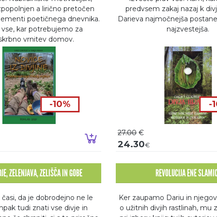
zpopolnjen a lirično pretočen
predvsem zakaj nazaj k divji
elementi poetičnega dnevnika.
Darieva najmočnejša postane 
 vse, kar potrebujemo za
najzvestejša.
skrbno vrnitev domov.
-10%
-
27.00
€
o
Dodaj v košarico
24.30
€
JE, ZELENJAVA, ZELIŠČA IN GOBE
REVOLUCIJA ENE SLAMI
i časi, da je dobrodejno ne le
Ker zaupamo Dariu in njego
mpak tudi znati vse divje in
o užitnih divjih rastlinah, m