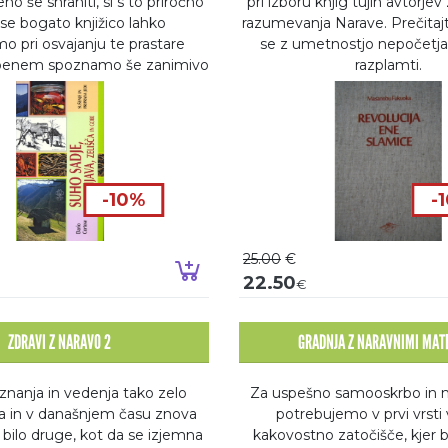
no še shraniti, si s to priročno
pri izboru knjig tujih avtorje
se bogato knjižico lahko
razumevanja Narave. Prečitajt
 pri osvajanju te prastare
se z umetnostjo nepočetja 
obenem spoznamo še zanimivo
razplamti.
zgodovino sušenja.
-10%
-
25.00
€
o
Dodaj v košarico
22.50
€
ZDRAVI Z NARAVO 2
GRADNJA Z NARAVNIMI MATE
 znanja in vedenja tako zelo
Za uspešno samooskrbo in 
in v današnjem času znova
potrebujemo v prvi vrsti 
 bilo druge, kot da se izjemna
kakovostno zatočišče, kjer