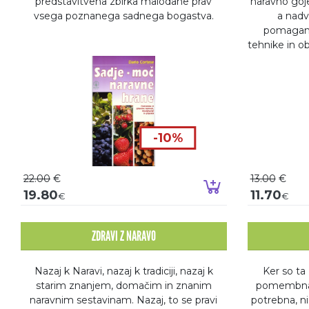
predstavitvena zbirka malodane prav
naravno goje
vsega poznanega sadnega bogastva.
a nadv
pomagamo
tehnike in 
-10%
22.00
€
13.00
€
Dodaj v košaric
19.80
11.70
€
€
ZDRAVI Z NARAVO
Nazaj k Naravi, nazaj k tradiciji, nazaj k
Ker so ta
starim znanjem, domačim in znanim
pomembna 
naravnim sestavinam. Nazaj, to se pravi
potrebna, ni